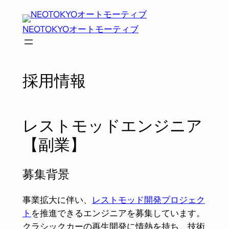
内
容
NEOTOKYOオートモーティブ
を
ス
キ
ッ
採用情報
プ
レストモッドエンジニア
【副業】
募集背景
事業拡大に伴い、
レストモッド開発プロジェク
ト
を推進できるエンジニアを募集しています。​
クラシックカーの再生開発に情熱を持ち、技術