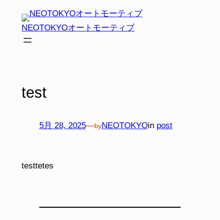
内
容
NEOTOKYOオートモーティブ
を
ス
キ
ッ
プ
test
5月 28, 2025
—
NEOTOKYO
in
post
by
testtetes