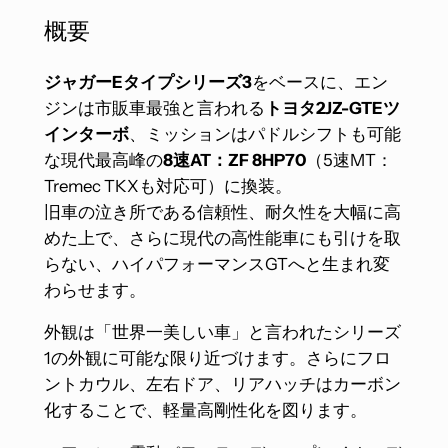
概要
ジャガーEタイプシリーズ3
をベースに、エン
ジンは市販車最強と言われる
トヨタ2JZ-GTEツ
インターボ
、ミッションはパドルシフトも可能
な現代最高峰の
8速AT：ZF 8HP70
（5速MT：
Tremec TKXも対応可）に換装。
旧車の泣き所である信頼性、耐久性を大幅に高
めた上で、さらに現代の高性能車にも引けを取
らない、ハイパフォーマンスGTへと生まれ変
わらせます。
外観は「世界一美しい車」と言われたシリーズ
1の外観に可能な限り近づけます。さらにフロ
ントカウル、左右ドア、リアハッチはカーボン
化することで、軽量高剛性化を図ります。