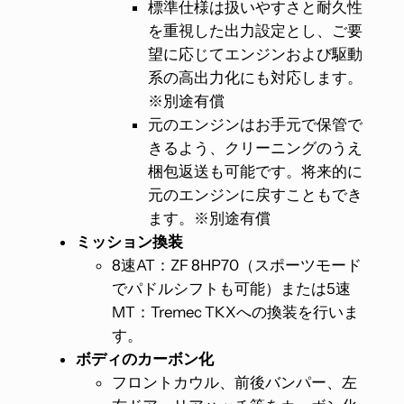
標準仕様は扱いやすさと耐久性
を重視した出力設定とし、ご要
望に応じてエンジンおよび駆動
系の高出力化にも対応します。
※別途有償
元のエンジンはお手元で保管で
きるよう、クリーニングのうえ
梱包返送も可能です。将来的に
元のエンジンに戻すこともでき
ます。※別途有償
ミッション換装
8速AT：ZF 8HP70（スポーツモード
でパドルシフトも可能）または5速
MT：Tremec TKXへの換装を行いま
す。
ボディのカーボン化
フロントカウル、前後バンパー、左