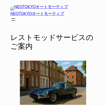
内
容
NEOTOKYOオートモーティブ
を
ス
キ
ッ
レストモッドサービスの
プ
ご案内