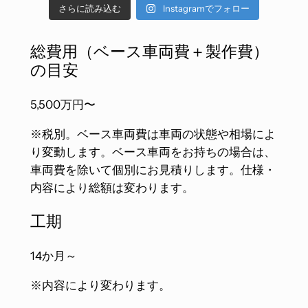
5月 27
5月 22
ジャガーEタイプ2JZツイ
4月 27
4月 25
Instagramでフォロー
さらに読み込む
2JZ-GTEエンジンの調整
ンターボ 第1回テスト走
ミラー型ドラレコ「ミラ
レストモッド開発中のジ
レストモッド中のジャガ
レストモッド中のジャガ
を進めています。ECUマ
行@モーターランド鈴鹿
ーカム」
ジャガーEタイプ2JZツイ
ャガーEタイプ2JZツイン
ーEタイプに8速
レストモッド製作中のジ
ーEタイプ2JZツインター
ッピング調整でだいぶ軽
2026.7.10
後方の死角を大幅に減ら
総費用（ベース車両費＋製作費）
ンターボ、デフの調整を
ターボに載せる新たなギ
AT「8HP70」の搭載性
ャガーEタイプ2JZツイン
ボ、ついに2JZエンジン
やかに回るようになって
します。
しています！光明丹とい
ヤボックス、ZF 8HP70
の目安
881
5
検証を行なっています。
ターボ、ついにエンジン
始動！
きました😄
https://neotokyo.store/
う専用の塗布材を塗って
が来ました！搭載成功す
2JZエンジンとの接続含
載せました！ここまで長
ECU調整前なので煙出ま
products/mrc2024
アタリを出します。ベア
れば、Eタイプ2JZを8側
め物理的な搭載性に今の
かった😂同時に
くりですが💦 これから調
#レストモッド #ジャガ
5,500万円〜
リング等を新品化したこ
ATパドルシフトで操れ
11
0
ところ問題はなさそうで
TremecTKXミッション
整していきます！
ーeタイプ #2jz #2jzgte
とで微妙なズレが出ます
ます😁
す。引き続き細かな取り
も組み込み。今週中にエ
※税別。ベース車両費は車両の状態や相場によ
のでそれの再調整です。
290
0
回し等の検証を行なって
ンジン火入れが次の目標
#ジャガーEタイプ #レ
#レストモッド #ジャガ
#レストモッド #ジャガ
り変動します。ベース車両をお持ちの場合は、
いきます。
です😄
ストモッド #2JZ
ーeタイプ #2jz
ーeタイプ #2jz #zf8hp
車両費を除いて個別にお見積りします。仕様・
#レストモッド #ジャガ
#2JZGTE
#レストモッド #ジャガ
ーeタイプ #2jz #2jzgte
84
0
1487
10
内容により総額は変わります。
529
0
ーeタイプ #2jz
143
0
#zf8hp70
工期
357
3
14か月～
※内容により変わります。