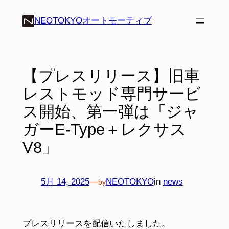
内
NEOTOKYOオートモーティブ
容
を
ス
キ
【プレスリリース】旧車
ッ
レストモッド専門サービ
プ
ス開始、第⼀弾は「ジャ
ガーE‑Type＋レクサス
V8」
5月 14, 2025
—
NEOTOKYO
in
news
by
プレスリリースを配信いたしました。